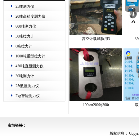
25吨测力仪
20吨高精度测力仪
800吨测力仪
30吨拉力计
高空计载​试验用3
3
8吨拉力计
1000吨重型拉力计
450吨直显测力仪
30吨测力计
25t数显测力仪
2kg智能测力仪
100ton200吨300t
双
友情链接：
版权信息： Copyrig